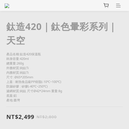
鈦造420｜鈦色暈彩系列｜
天空
產品名稱:鈦造420保溫瓶
杯身容量:420ml
總重量:260g
外膽材質:純鈦Ti
內膽材質:純鈦Ti
尺寸: Ø65*205mm
上蓋 : 耐熱食品級PP樹脂(-10℃~100℃)
防漏矽膠 : 矽膠(-40℃~250℃)     
濾網材質:純鈦 尺寸Ø42*24mm 重量:8g
底蓋:鋁
產地:臺灣
NT$2,499
NT$2,800