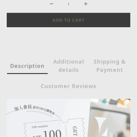
ADD TO CART
Additional
Shipping &
Description
details
Payment
Customer Reviews