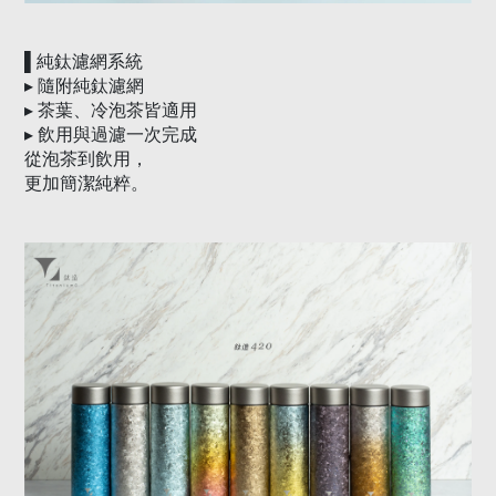
▌
純鈦濾網系統
▸
隨附純鈦濾網
▸
茶葉、冷泡茶皆適用
▸
飲用與過濾一次完成
從泡茶到飲用，
更加簡潔純粹。