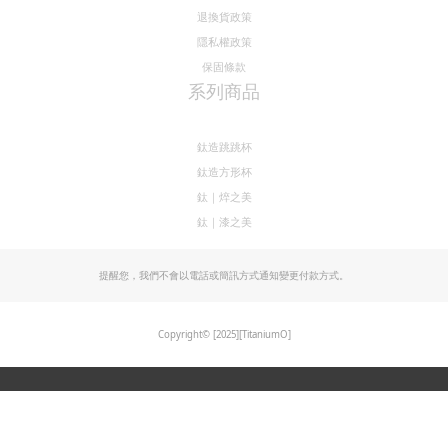
電話 / 05-5829623
時間 / 10:00-17:30
地址 / 雲林縣古坑鄉中山路9號
sunup22906232@sunuptw.com
常見問題
運送政策
退換貨政策
隱私權政策
保固條款
系列商品
鈦造跳跳杯
鈦造方形杯
鈦｜焠之美