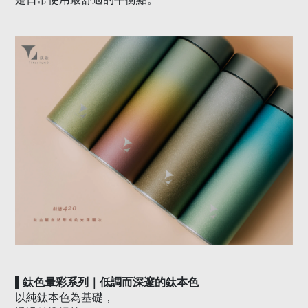
▌
鈦色暈彩系列｜低調而深邃的鈦本色
以純鈦本色為基礎，