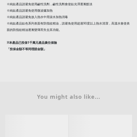
感謝您購買鈦造純鈦產品
使用清潔注意事項
※純鈦產品請避免使用洗碗機清潔
(
)
※純鈦產品請採用中性洗劑
沙拉脫
搭配軟性海綿清潔
※純鈦產品請避免使用鹼性洗劑，鹼性洗劑會使鈦光澤逐漸黯淡
※純鈦產品請避免使用微波爐加熱
※純鈦產品請避免放入熱水中用滾水加熱消毒
90
※純鈦產品鈦色系列表面有防指紋精油，請避免使用超過
度以上熱水清潔，高溫水會使表
面的防指紋精油逐漸變薄而失去其功能。
1
※
本產品已投保
千萬元產品責任保險
「投保金額不等同理賠金額」