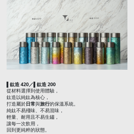
420／
200
▌
鈦造
▌
鈦造
從材料選擇到使用體驗，
鈦造以純鈦為核心，
日常
旅行
打造屬於
與
的保溫系統。
純鈦不易殘味、不易混味，
輕量、耐用且不易生鏽，
讓每一次飲用，
回到更純粹的狀態。