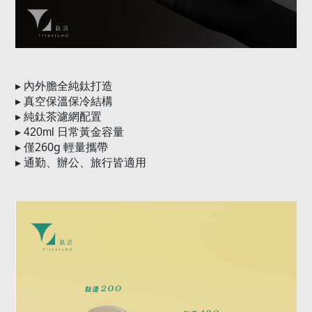
▸
內外膽全純鈦打造
▸
真空保溫保冷結構
▸
純鈦茶濾網配置
▸
420ml
日常黃金容量
260g
▸
僅
輕量攜帶
▸
通勤、辦公、旅行皆適用