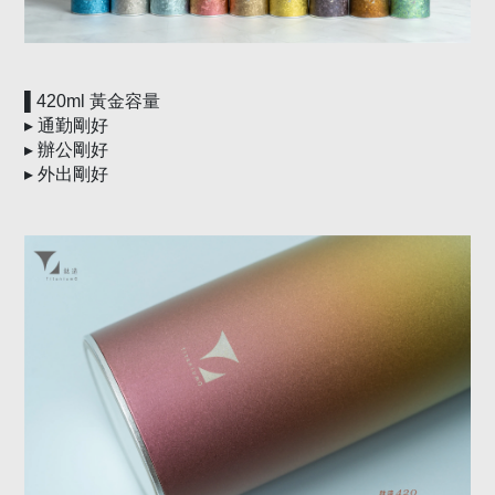
▌
420ml
黃金容量
▸
通勤剛好
▸
辦公剛好
▸
外出剛好