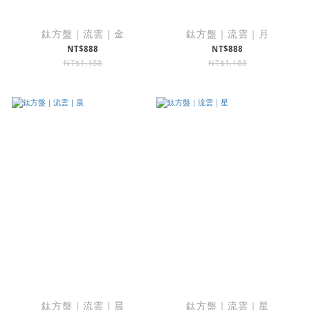
鈦方盤｜流雲｜金
鈦方盤｜流雲｜月
NT$888
NT$888
NT$1,188
NT$1,188
鈦方盤｜流雲｜晨
鈦方盤｜流雲｜星