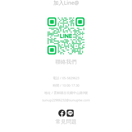
加入Line@
聯絡我們
電話 / 05-5829623
時間 / 10:00-17:30
地址 / 雲林縣古坑鄉中山路9號
sunup22906232@sunuptw.com
常見問題