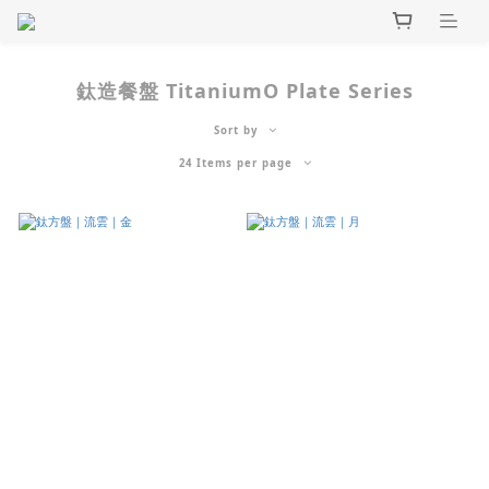
鈦造餐盤 TitaniumO Plate Series
Sort by
24 Items per page