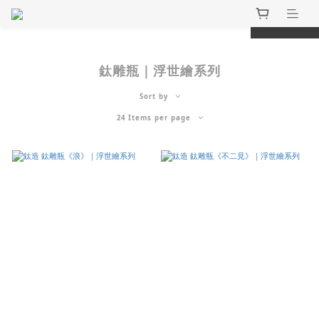
prev
next
鈦雕瓶｜浮世繪系列
Sort by
24 Items per page