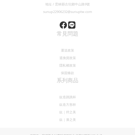
地址 / 雲林縣古坑鄉中山路9號
sunup22906232@sunuptw.com
常見問題
運送政策
退換貨政策
隱私權政策
保固條款
系列商品
鈦造跳跳杯
鈦造方形杯
鈦｜焠之美
鈦｜漆之美