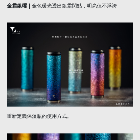
青湖綠藍｜
藍綠交疊像淺海潟湖，清透有水感、越看越乾
淨
星夜紫宙｜
細緻的晶體紋理，像靜謐的星空也像深邃的海
洋