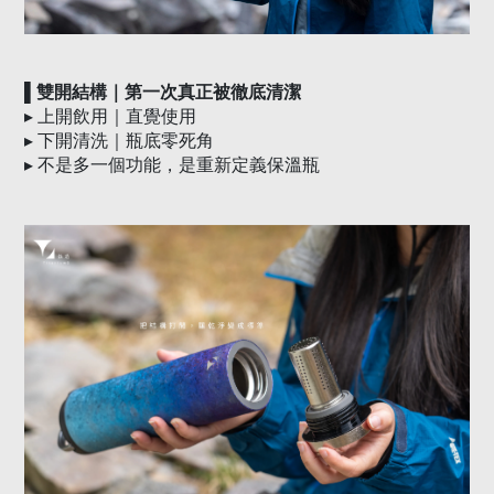
▌雙開結構｜第一次真正被徹底清潔
▸
上開飲用｜直覺使用
▸
下開清洗｜瓶底零死角
▸
不是多一個功能，是重新定義保溫瓶