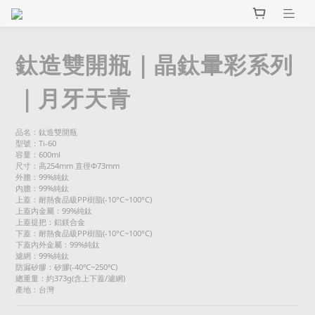
鈦造雙開瓶｜晶鈦暈彩系列
｜月牙天青
品名：鈦造雙開瓶
型號：Ti-60
容量：600ml
尺寸：高254mm 直徑Φ73mm
外膽：99%純鈦
內膽：99%純鈦
上蓋：耐熱食品級PP樹脂(-10°C~100°C)
上蓋內金屬：99%純鈦
上蓋提把：鋁鎂合金
下蓋：耐熱食品級PP樹脂(-10°C~100°C)
下蓋內外金屬：99%純鈦
濾網：99%純鈦
防漏矽膠：矽膠(-40℃~250℃)
總重量：約373g(含上下蓋/濾網)
產地：台灣