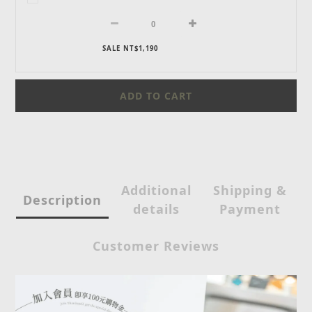
SALE NT$1,190
ADD TO CART
Additional
Shipping &
Description
details
Payment
Customer Reviews