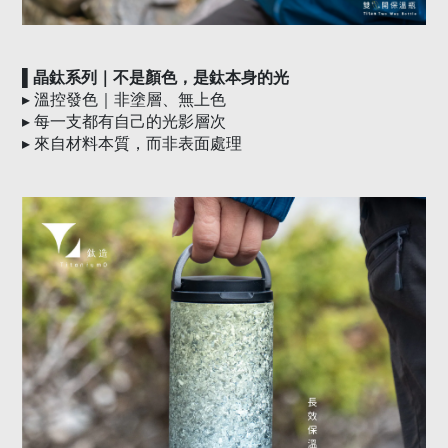
▌晶鈦系列｜不是顏色，是鈦本身的光
▸
溫控發色｜非塗層、無上色
▸
每一支都有自己的光影層次
▸
來自材料本質，而非表面處理