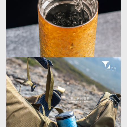
▌純鈦本質｜回到最乾淨的使用
▸
不殘味、不混味
▸
不生鏽、長期穩定
▸
全鈦接觸面｜不干擾任何飲品