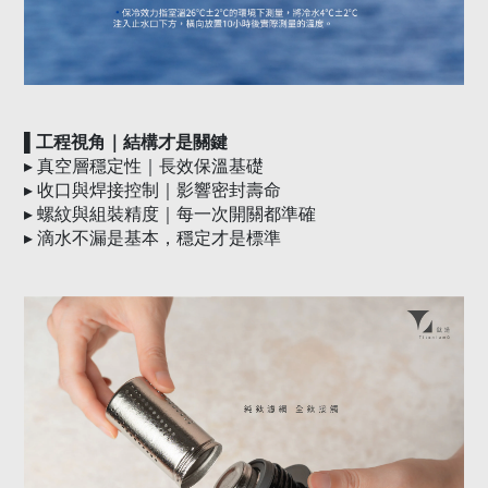
▌工程視角｜結構才是關鍵
▸
真空層穩定性｜長效保溫基礎
▸
收口與焊接控制｜影響密封壽命
▸
螺紋與組裝精度｜每一次開關都準確
▸
滴水不漏是基本，穩定才是標準