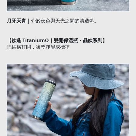
月牙天青｜
介於夜色與天光之間的清透藍。
【鈦造
TitaniumO
｜雙開保溫瓶・晶鈦系列】
把結構打開，讓乾淨變成標準