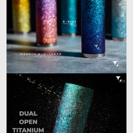
金霜銀曜｜
金色暖光透出銀霜閃點，明亮但不浮誇