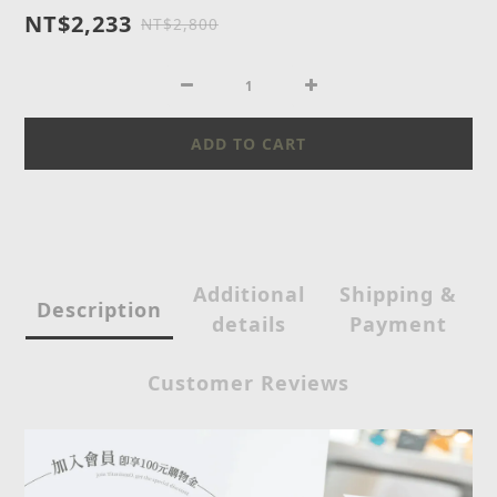
NT$2,233
NT$2,800
ADD TO CART
Additional
Shipping &
Description
details
Payment
Customer Reviews