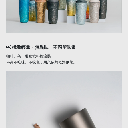
極致輕量・無異味・不殘留味道
🚰
咖啡、茶、運動飲料輪流裝，
杯身不吃味、不吸色，用久依然乾淨俐落。