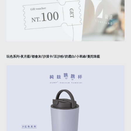
-
/
/
/
/
/
/
玩色系列
夜月藍
都會灰
沙漠卡
豆沙粉
奶霜白
小草綠
曼陀珠藍