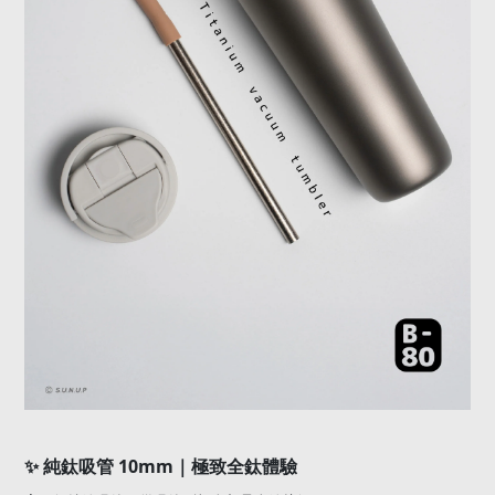
✨
純鈦吸管
10mm
｜極致全鈦體驗