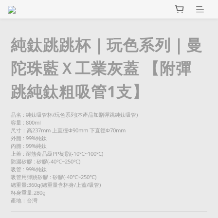
純鈦跳跳杯｜玩色系列｜曼
陀珠藍Ｘ工業灰蓋 【附彈
跳純鈦粗吸管1支】
品名 : 純鈦吸管杯/玩色系列(本產品加贈彈跳純鈦吸管)
容量 : 800ml
尺寸：高237mm 上直徑Φ90mm 下直徑Φ70mm
外膽 : 99%純鈦
內膽 : 99%純鈦
上蓋 : 耐熱食品級PP樹脂(-10℃~100℃)
防漏矽膠 : 矽膠(-40℃~250℃)
吸管 : 99%純鈦
吸管用彈跳矽膠 : 矽膠(-40℃~250℃)
總重量:360g(總重量含杯身/上蓋/吸管)
杯身重量:280g
產地：台灣