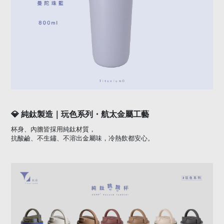
💎
純鈦製造｜玩色系列・航太金屬工藝
杯身、內膽皆採用純鈦材質，
抗酸鹼、不生鏽、不溶出金屬味，冷熱飲都安心。