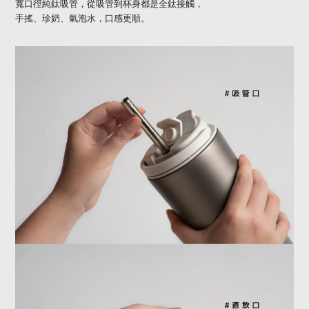
寬口徑純鈦吸管，從吸管到杯身都是全鈦接觸，
手搖、珍奶、氣泡水，口感更順。