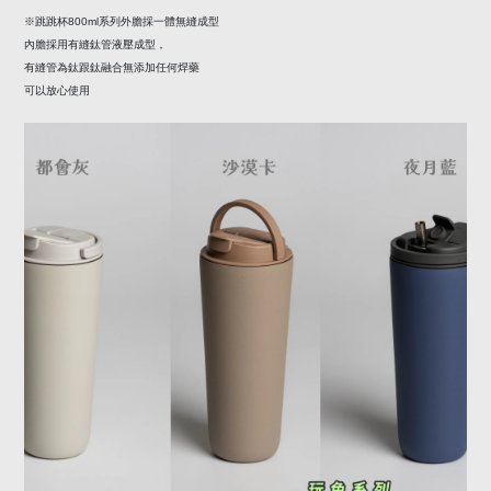
※
跳跳杯
800ml
系列外膽採一體無縫成型
內膽採用有縫鈦管液壓成型，
有縫管為鈦跟鈦融合無添加任何焊藥
可以放心使用