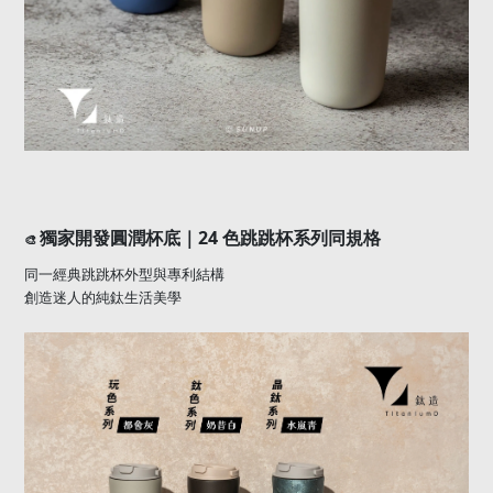
24
獨家開發圓潤杯底｜
色跳跳杯系列同規格
🎨
同一經典跳跳杯外型與專利結構
創造迷人的純鈦生活美學