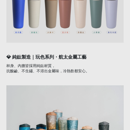
💎
純鈦製造｜玩色系列・航太金屬工藝
杯身、內膽皆採用純鈦材質，
抗酸鹼、不生鏽、不溶出金屬味，冷熱飲都安心。