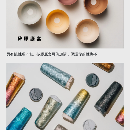
另有跳跳繩／包、矽膠底套可供加購，保護你的跳跳杯