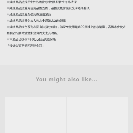
(
)
※純鈦產品請採用中性洗劑
沙拉脫
搭配軟性海綿清潔
※純鈦產品請避免使用鹼性洗劑，鹼性洗劑會使鈦光澤逐漸黯淡
※純鈦產品請避免使用微波爐加熱
※純鈦產品請避免放入熱水中用滾水加熱消毒
90
※純鈦產品鈦色系列表面有防指紋精油，請避免使用超過
度以上熱水清潔，高溫水會使表
面的防指紋精油逐漸變薄而失去其功能。
1
※本產品已投保
千萬元產品責任保險
「投保金額不等同理賠金額」
You might also like...