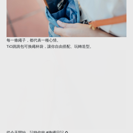
每一條繩子，都代表一種心情。
TiO
跳跳包可換繩杯袋，讓你自由搭配、玩轉造型。
#
從今天開始，記錄你的
換繩日記
♻️