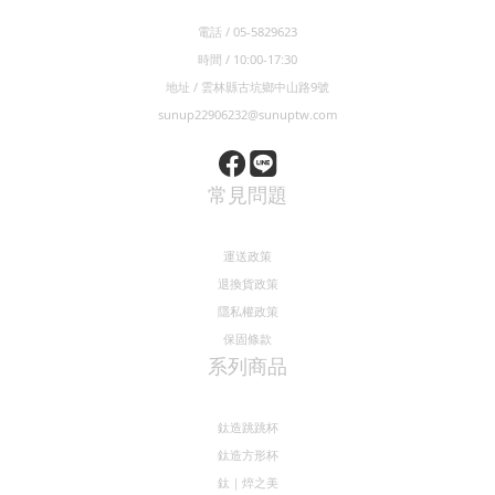
電話 / 05-5829623
時間 / 10:00-17:30
地址 / 雲林縣古坑鄉中山路9號
sunup22906232@sunuptw.com
常見問題
運送政策
退換貨政策
隱私權政策
保固條款
系列商品
鈦造跳跳杯
鈦造方形杯
鈦｜焠之美