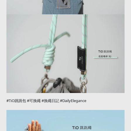
#TiO
跳跳包
#
可換繩
#
換繩日記
#DailyElegance