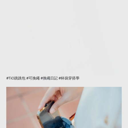
#TiO
#
#
#
跳跳包
可換繩
換繩日記
杯袋穿搭學