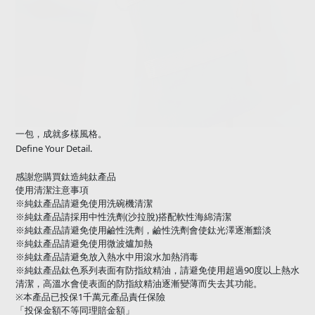
一包，成就多樣風格。
Define Your Detail.
感謝您購買鈦造純鈦產品
使用清潔注意事項
※純鈦產品請避免使用洗碗機清潔
(
)
※純鈦產品請採用中性洗劑
沙拉脫
搭配軟性海綿清潔
※純鈦產品請避免使用鹼性洗劑，鹼性洗劑會使鈦光澤逐漸黯淡
※純鈦產品請避免使用微波爐加熱
※純鈦產品請避免放入熱水中用滾水加熱消毒
90
※純鈦產品鈦色系列表面有防指紋精油，請避免使用超過
度以上熱水
清潔，高溫水會使表面的防指紋精油逐漸變薄而失去其功能。
1
※
本產品已投保
千萬元產品責任保險
「投保金額不等同理賠金額」