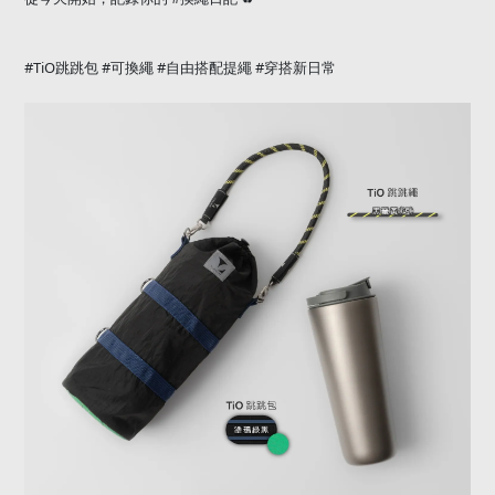
#TiO
#
#
#
跳跳包
可換繩
自由搭配提繩
穿搭新日常