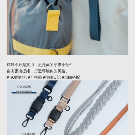
杯袋不只是實用，更是你的穿搭小配件。
自由更換提繩，打造專屬你的風格。
#TiO
跳跳包
#
可換繩
#
換繩日記
#
自由搭配