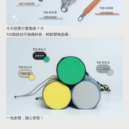
今天想要什麼風格？
🎨
TiO
跳跳包可換繩杯袋，輕鬆變換提繩，
一包多變，隨心穿搭！