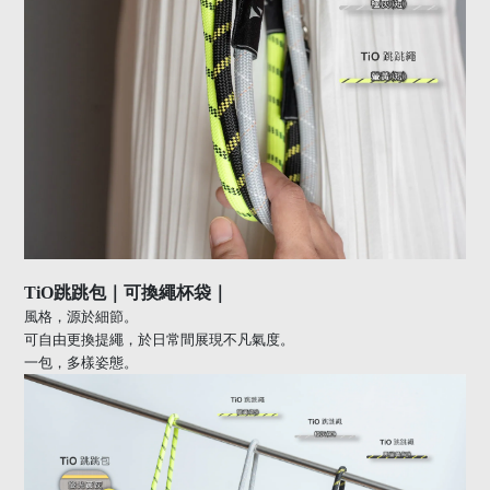
TiO
跳跳包｜可換繩杯袋｜
風格，源於細節。
可自由更換提繩，於日常間展現不凡氣度。
一包，多樣姿態。