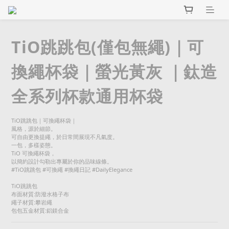
TiO跳跳包(僅包無繩)｜可
換繩杯袋｜螢光黃灰 ｜鈦造
全系列杯款通用杯袋
TiO跳跳包｜可換繩杯袋｜
風格，源於細節。
可自由更換提繩，於日常間展現不凡氣度。
一包，多樣姿態。
TiO 可換繩杯袋，
以簡約設計勾勒出專屬於你的品味線條。
#TiO跳跳包 #可換繩 #換繩日記 #DailyElegance
TiO跳跳包
布面材質:防潑水格子布
繩子材質:攀岩繩
包包五金材質:鋁鎂合金