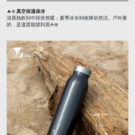
🔥❄️
真空保溫保冷
清晨熱飲到中段依然暖；夏季冰水到收隊依然涼。戶外要
的，是溫度能撐到底
☕❄️