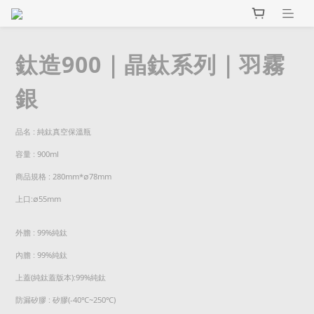
鈦造900｜晶鈦系列｜羽霧
銀
品名 : 純鈦真空保溫瓶
容量 : 900ml
商品規格 : 280mm*∅78mm 
上口:∅55mm
外膽 : 99%純鈦
內膽 : 99%純鈦
上蓋(純鈦蓋版本):99%純鈦
防漏矽膠 : 矽膠(-40℃~250℃)