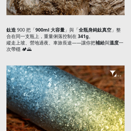
鈦造
900
把「
900ml
大容量
」與「
全瓶身純鈦真空
」整
合在同一支瓶上，重量俐落控制在
341g
。
——
補給
溫度
縱走上坡、營地過夜、車旅長途
讓你把
與
一
次帶穩
🏕️🌄