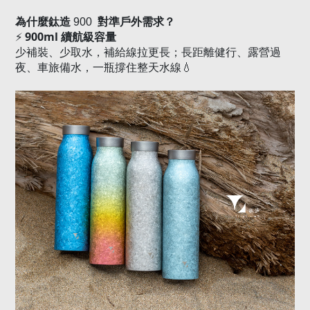
為什麼
鈦造
900
對準戶外需求？
900ml
⚡
續航級容量
少補裝、少取水，補給線拉更長；長距離健行、露營過
夜、車旅備水，一瓶撐住整天水線
💧