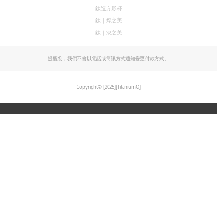
鈦造方形杯
鈦｜焠之美
鈦｜漆之美
提醒您，我們不會以電話或簡訊方式通知變更付款方式。
Copyright© [2025][TitaniumO]