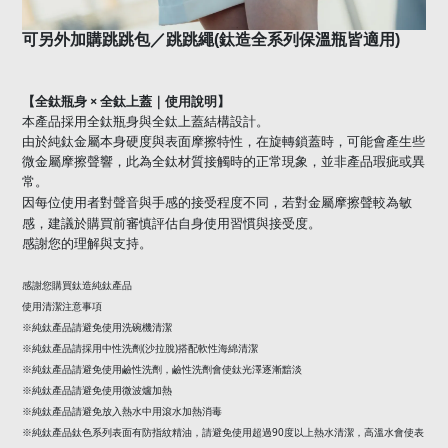
可另外加購跳跳包／跳跳繩(鈦造全系列保溫瓶皆適用)
【全鈦瓶身 × 全鈦上蓋｜使用說明】
本產品採用全鈦瓶身與全鈦上蓋結構設計。
由於純鈦金屬本身硬度與表面摩擦特性，在旋轉鎖蓋時，可能會產生些
微金屬摩擦聲響，此為全鈦材質接觸時的正常現象，並非產品瑕疵或異
常。
因每位使用者對聲音與手感的接受程度不同，
若對金屬摩擦聲較為敏
感，建議於購買前審慎評估自身使用習慣與接受度。
感謝您的理解與支持。
感謝您購買鈦造純鈦產品
使用清潔注意事項
※純鈦產品請避免使用洗碗機清潔
(
)
※純鈦產品請採用中性洗劑
沙拉脫
搭配軟性海綿清潔
※純鈦產品請避免使用鹼性洗劑，鹼性洗劑會使鈦光澤逐漸黯淡
※純鈦產品請避免使用微波爐加熱
※純鈦產品請避免放入熱水中用滾水加熱消毒
90
※純鈦產品鈦色系列表面有防指紋精油，請避免使用超過
度以上熱水清潔，高溫水會使表