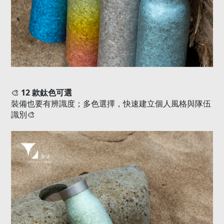
12
🎨
款鈦色可選
裝備也要有辨識度；多色選擇，快速建立個人風格與隊伍
識別
🎨