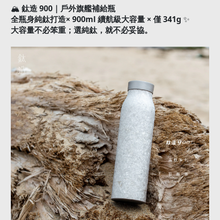
900
🏔️
鈦造
｜戶外旗艦補給瓶
× 900ml
×
341g
全瓶身純鈦打造
續航級大容量
僅
✨
大容量不必笨重；選純鈦，就不必妥協。