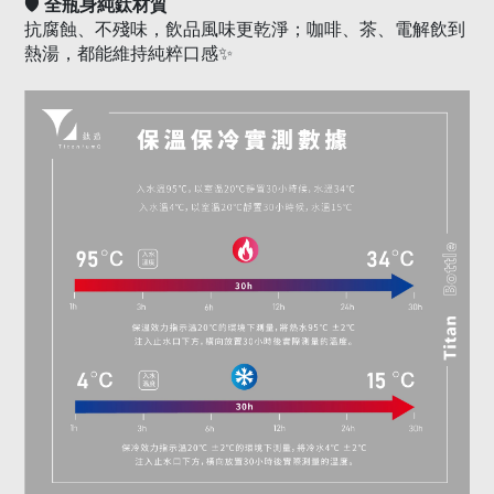
🛡️
全瓶身純鈦材質
抗腐蝕、不殘味，飲品風味更乾淨；咖啡、茶、電解飲到
熱湯，都能維持純粹口感
✨