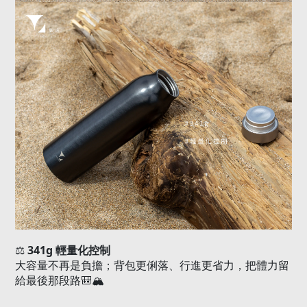
341g
⚖️
輕量化控制
大容量不再是負擔；背包更俐落、行進更省力，把體力留
給最後那段路
🎒🏔️