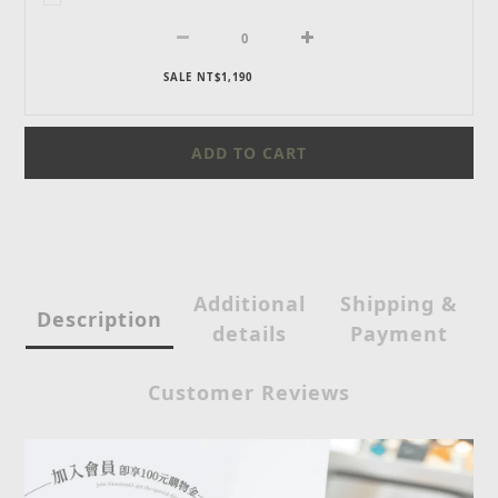
SALE NT$1,190
ADD TO CART
Additional
Shipping &
Description
details
Payment
Customer Reviews