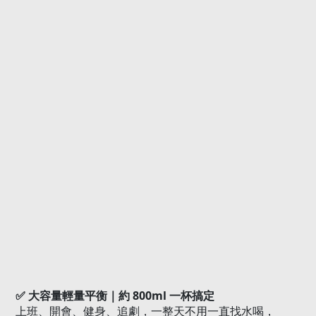
800ml
✅
大容量輕量平衡｜約
一杯搞定
上班、開會、健身、追劇，一整天不用一直找水喝，
外出只要帶一杯，桌面也清爽。