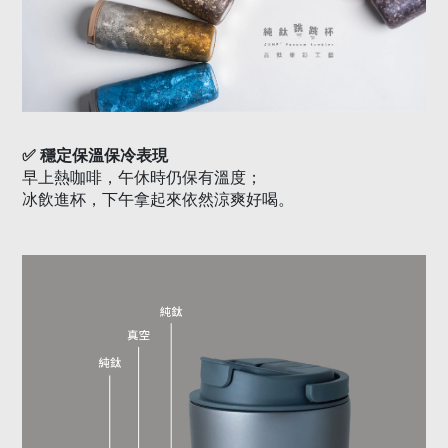
✅
穩定保溫保冷表現
早上熱咖啡，午休時仍保有溫度；
冰飲進杯，下午拿起來依然涼爽好喝。