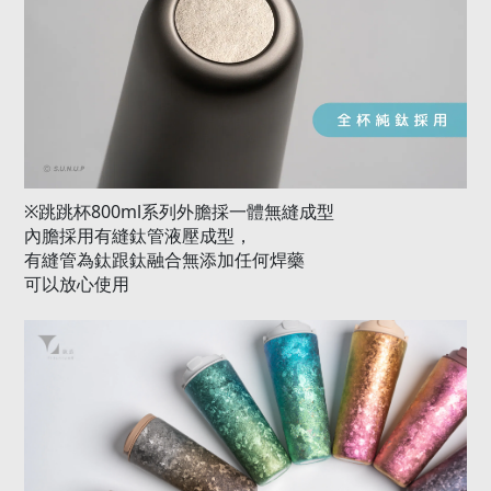
800ml
※
跳跳杯
系列外膽採一體無縫成型
內膽採用有縫鈦管液壓成型，
有縫管為鈦跟鈦融合無添加任何焊藥
可以放心使用