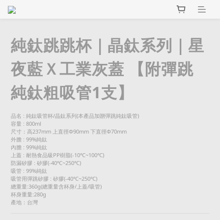
純鈦跳跳杯｜晶鈦系列｜星
夜藍Ｘ工業灰蓋 【附彈跳
純鈦粗吸管1支】
品名 : 純鈦吸管杯/晶鈦系列(本產品加贈彈跳純鈦吸管)
容量 : 800ml
尺寸：高237mm 上直徑Φ90mm 下直徑Φ70mm
外膽 : 99%純鈦
內膽 : 99%純鈦
上蓋 : 耐熱食品級PP樹脂(-10℃~100℃)
防漏矽膠 : 矽膠(-40℃~250℃)
吸管 : 99%純鈦
吸管用彈跳矽膠 : 矽膠(-40℃~250℃)
總重量:360g(總重量含杯身/上蓋/吸管)
杯身重量:280g
產地：台灣