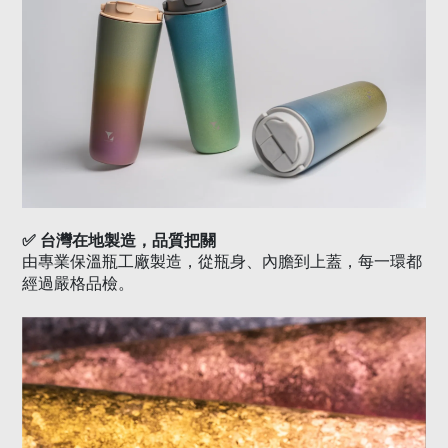
✅
台灣在地製造，品質把關
由專業保溫瓶工廠製造，從瓶身、內膽到上蓋，每一環都
經過嚴格品檢。