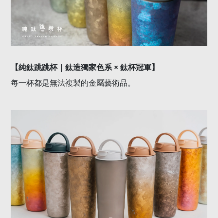
×
【純鈦跳跳杯｜鈦造獨家色系
鈦杯冠軍】
每一杯都是無法複製的金屬藝術品。