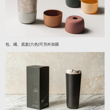
(
)
包、繩、底套
六色
可另外加購
純鈦製造，鈦生活給你最乾淨的味道
創造迷人的純鈦生活美學