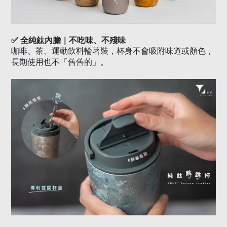
✅
全純鈦內膽｜不吃味、不殘味
咖啡、茶、運動飲料輪著裝，杯身不會吸附味道或顏色，
長期使用也不「舊舊的」。