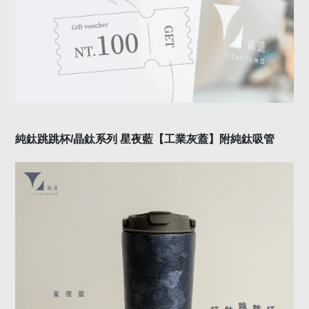
純鈦跳跳杯
/
晶鈦系列
星夜藍
【工業灰
蓋
】附純鈦吸管