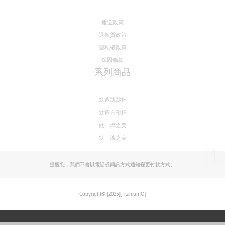
系列商品
鈦造跳跳杯
鈦造方形杯
鈦｜焠之美
鈦｜漆之美
提醒您，我們不會以電話或簡訊方式通知變更付款方式。
Copyright© [2025][TitaniumO]