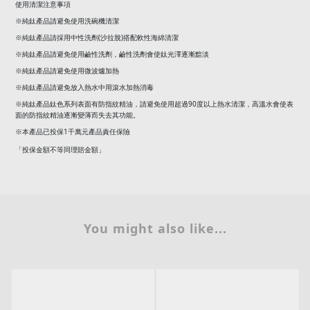
使用清潔注意事項
※純鈦產品請避免使用洗碗機清潔
(
)
※純鈦產品請採用中性洗劑
沙拉脫
搭配軟性海綿清潔
※純鈦產品請避免使用鹼性洗劑，鹼性洗劑會使鈦光澤逐漸黯淡
※純鈦產品請避免使用微波爐加熱
※純鈦產品請避免放入熱水中用滾水加熱消毒
90
※純鈦產品鈦色系列表面有防指紋精油，請避免使用超過
度以上熱水清潔，高溫水會使表
面的防指紋精油逐漸變薄而失去其功能。
1
※本產品已投保
千萬元產品責任保險
「投保金額不等同理賠金額」
You might also like...