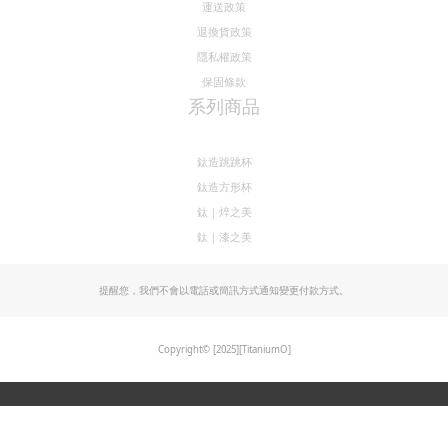
運送政策
退換貨政策
隱私權政策
保固條款
系列商品
鈦造跳跳杯
鈦造方形杯
鈦｜焠之美
鈦｜漆之美
提醒您，我們不會以電話或簡訊方式通知變更付款方式。
Copyright© [2025][TitaniumO]