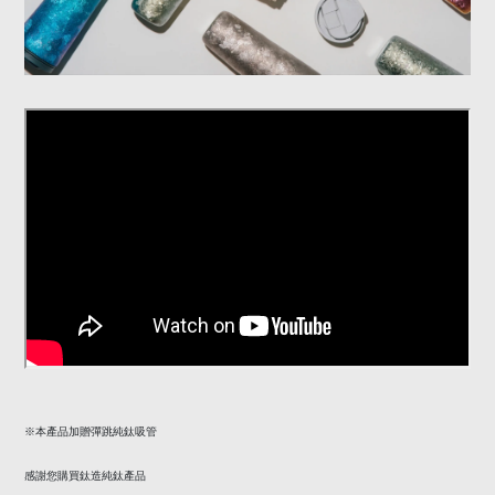
※
本產品加贈彈跳純鈦吸管
感謝您購買鈦造純鈦產品