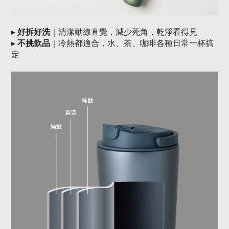
▸
好拆好洗
｜清潔動線直覺，減少死角，乾淨看得見
▸
不挑飲品
｜冷熱都適合，水、茶、咖啡各種日常一杯搞
定