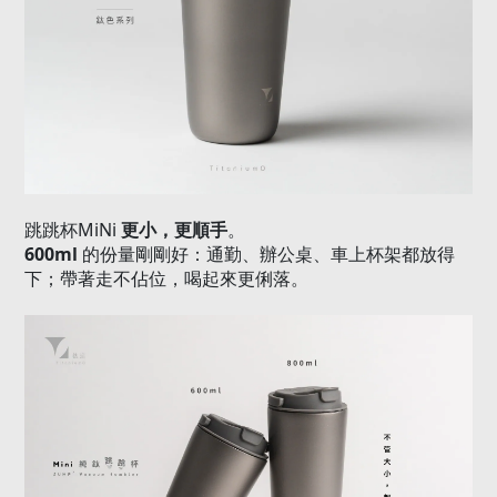
MiNi
更小，更順手
跳跳杯
。
600ml
的份量剛剛好：通勤、辦公桌、車上杯架都放得
下；帶著走不佔位，喝起來更俐落。