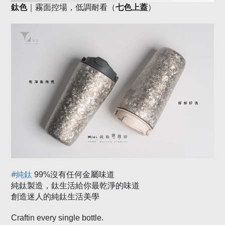
鈦色
七色上蓋
｜霧面控場，低調耐看（
）
#
純鈦
99%
沒有任何金屬味道
純鈦製造，鈦生活給你最乾淨的味道
創造迷人的純鈦生活美學
Craftin every single bottle.