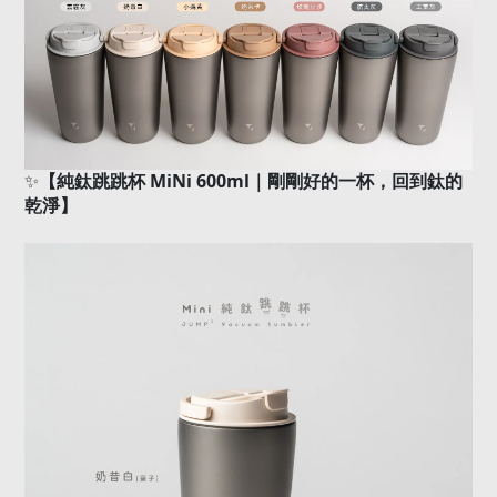
✨
【純鈦跳跳杯
MiNi 600ml
｜剛剛好的一杯，回到鈦的
乾淨】