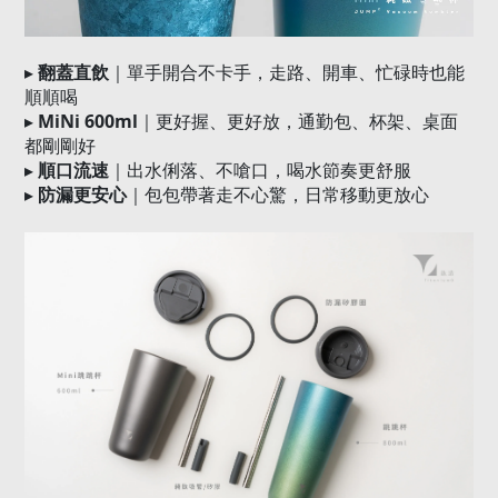
▸
翻蓋直飲
｜單手開合不卡手，走路、開車、忙碌時也能
順順喝
▸
MiNi 600ml
｜更好握、更好放，通勤包、杯架、桌面
都剛剛好
▸
順口流速
｜出水俐落、不嗆口，喝水節奏更舒服
▸
防漏更安心
｜包包帶著走不心驚，日常移動更放心