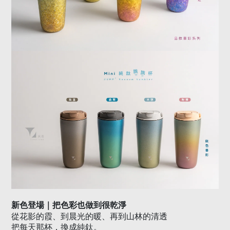
新色登場｜把色彩也做到很乾淨
從花影的霞、到晨光的暖、再到山林的清透
把每天那杯，換成純鈦。