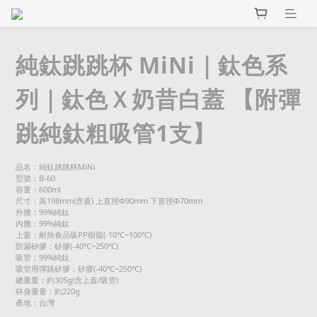
純鈦跳跳杯 MiNi｜鈦色系
列｜鈦色Ｘ奶昔白蓋 【附彈
跳純鈦粗吸管1支】
品名：純鈦跳跳杯MiNi
型號：B-60
容量：600ml
尺寸：高198mm(含蓋) 上直徑Φ90mm 下直徑Φ70mm
外膽：99%純鈦
內膽：99%純鈦
上蓋：耐熱食品級PP樹脂(-10℃~100℃)
防漏矽膠：矽膠(-40℃~250℃)
吸管：99%純鈦
吸管用彈跳矽膠：矽膠(-40℃~250℃)
總重量：約305g(含上蓋/吸管)
杯身重量：約220g
產地：台灣