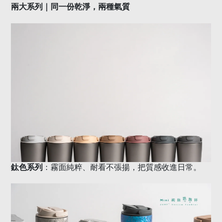
兩大系列｜同一份乾淨，兩種氣質
鈦色系列
：霧面純粹、耐看不張揚，把質感收進日常。