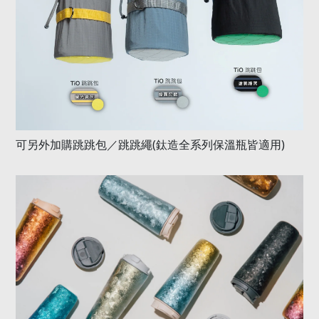
可另外加購跳跳包／跳跳繩
(
鈦造全系列保溫瓶皆適用
)