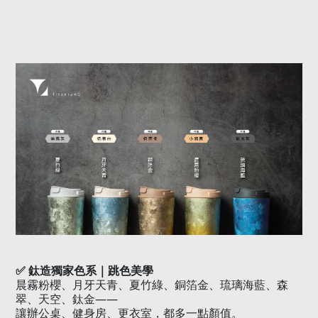
✅
鈦造獨家色系｜跳色美學
晨霧粉櫻、月牙天青、夏竹綠、銅箔金、琉璃海藍、森
翠、天空、鈦金——
讓辦公桌、健身房、更衣室，都多一點顏值。