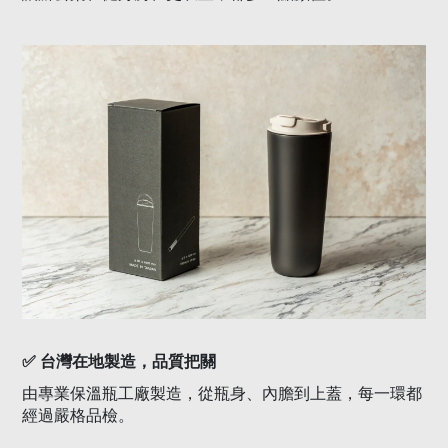
✅
台灣在地製造，品質把關
由專業保溫瓶工廠製造，從瓶身、內膽到上蓋，每一環都
經過嚴格品檢。