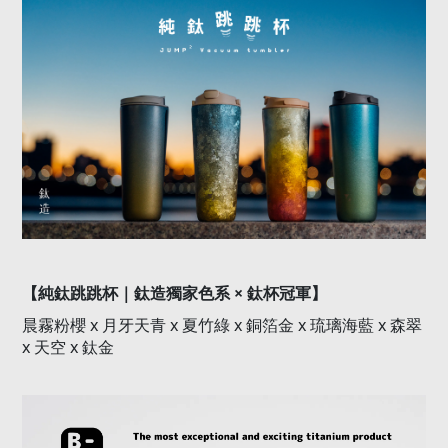
×
【純鈦跳跳杯｜鈦造獨家色系
鈦杯冠軍】
晨霧粉櫻
x
月牙天青
x
夏竹綠
x
銅箔金
x
琉璃海藍
x
森翠
x
天空
x
鈦金