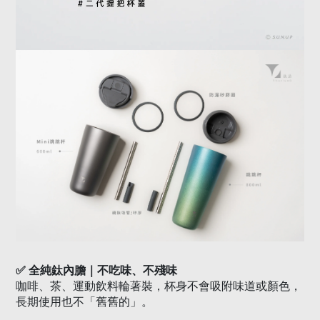
✅
全純鈦內膽｜不吃味、不殘味
咖啡、茶、運動飲料輪著裝，杯身不會吸附味道或顏色，
長期使用也不「舊舊的」。