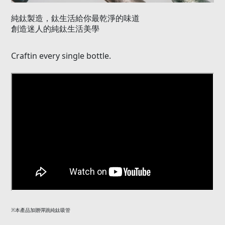
本產品加贈彈跳純鈦吸管
※
感謝您購買鈦造純鈦產品
使用清潔注意事項
※純鈦產品請避免使用洗碗機清潔
(
)
※純鈦產品請採用中性洗劑
沙拉脫
搭配軟性海綿清潔
※純鈦產品請避免使用鹼性洗劑，鹼性洗劑會使鈦光澤逐漸黯淡
※純鈦產品請避免使用微波爐加熱