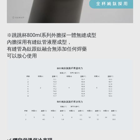
800ml
※跳跳杯
系列外膽採一體無縫成型
內膽採用有縫鈦管液壓成型，
有縫管為鈦跟鈦融合無添加任何焊藥
可以放心使用