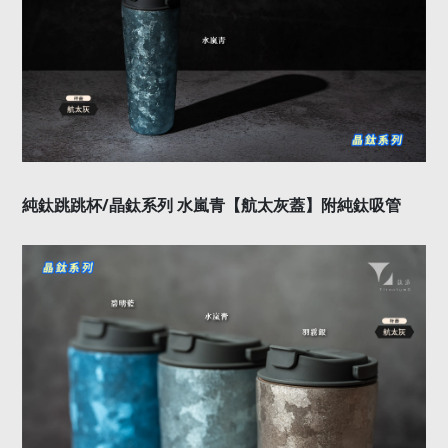
純鈦跳跳杯
/晶鈦
系列
水嵐青【
航太灰蓋
】附純鈦吸管