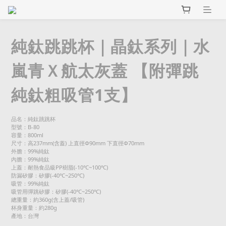
純鈦跳跳杯｜晶鈦系列｜水
嵐青Ｘ航太灰蓋 【附彈跳
純鈦粗吸管1支】
品名：純鈦跳跳杯
型號：B-80
容量：800ml
尺寸：高237mm(含蓋) 上直徑Φ90mm 下直徑Φ70mm
外膽：99%純鈦
內膽：99%純鈦
上蓋：耐熱食品級PP樹脂(-10℃~100℃)
防漏矽膠：矽膠(-40℃~250℃)
吸管：99%純鈦
吸管用彈跳矽膠：矽膠(-40℃~250℃)
總重量：約360g(含上蓋/吸管)
杯身重量：約280g
產地：台灣