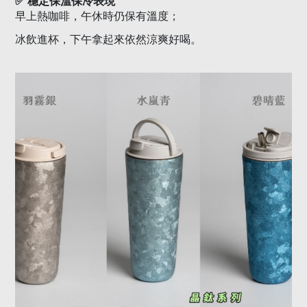
✅
穩定保溫保冷表現
早上熱咖啡，午休時仍保有溫度；
。
冰飲進杯，下午拿起來依然涼爽好喝