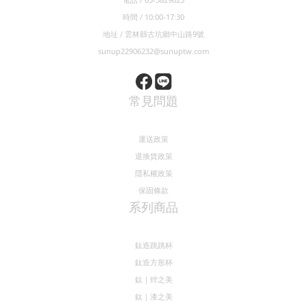
時間 / 10:00-17:30
地址 / 雲林縣古坑鄉中山路9號
sunup22906232@sunuptw.com
常見問題
運送政策
退換貨政策
隱私權政策
保固條款
系列商品
鈦造跳跳杯
鈦造方形杯
鈦｜焠之美
鈦｜漆之美