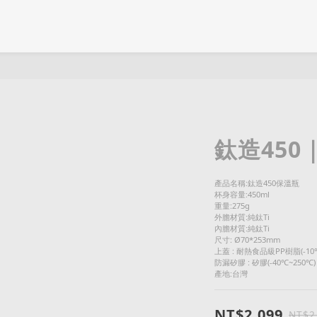
鈦造45
產品名稱:鈦造450保溫瓶
杯身容量:450ml
重量:275g
外膽材質:純鈦Ti
內膽材質:純鈦Ti
尺寸: Ø70*253mm
上蓋 : 耐熱食品級PP樹脂(-10℃
防漏矽膠 : 矽膠(-40℃~250℃)
產地:台灣
NT$2,099
NT$2