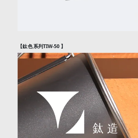
【
鈦色
系列TIW-50 】