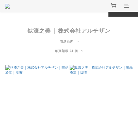
prev
next
鈦漆之美 | 株式会社アルチザン
商品排序
每頁顯示 24 個