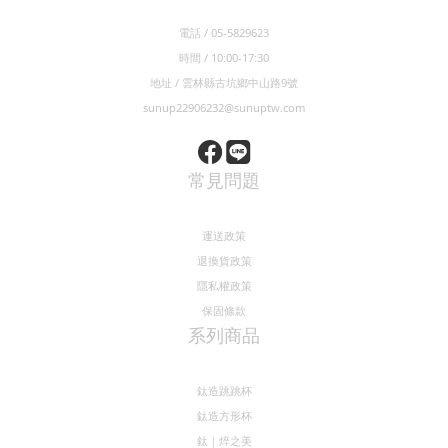
電話 / 05-5829623
時間 / 10:00-17:30
地址 / 雲林縣古坑鄉中山路9號
sunup22906232@sunuptw.com
常見問題
運送政策
退換貨政策
隱私權政策
保固條款
系列商品
鈦造跳跳杯
鈦造方形杯
鈦｜焠之美