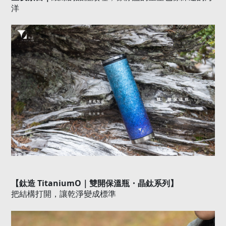
洋
【鈦造
TitaniumO
｜雙開保溫瓶・晶鈦系列】
把結構打開，讓乾淨變成標準