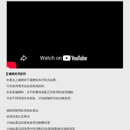
▌濾網使用說明
本產品上濾網與下濾網皆為可拆式結構，
可依使用需求自由安裝或拆卸。
未安裝濾網時，亦不影響保溫瓶正常飲用與使用體驗。
可依不同情境作為茶飲、冷泡或咖啡沖泡分離使用。
感謝您購買鈦造純鈦產品
使用清潔注意事項
※純鈦產品請避免使用洗碗機清潔
(
)
※純鈦產品請採用中性洗劑
沙拉脫
搭配軟性海綿清潔