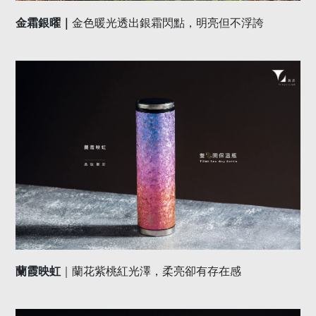
金霜銀曜｜
金色暖光透出銀霜閃點，明亮但不浮誇
蘭霞映虹
｜蘭花紫桃紅光澤，柔亮卻有存在感