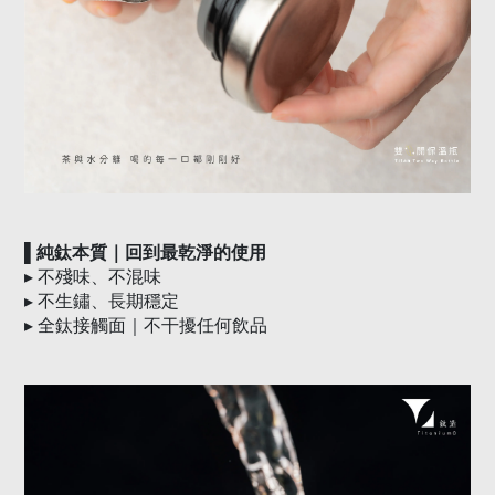
▌純鈦本質｜回到最乾淨的使用
▸
不殘味、不混味
▸
不生鏽、長期穩定
▸
全鈦接觸面｜不干擾任何飲品