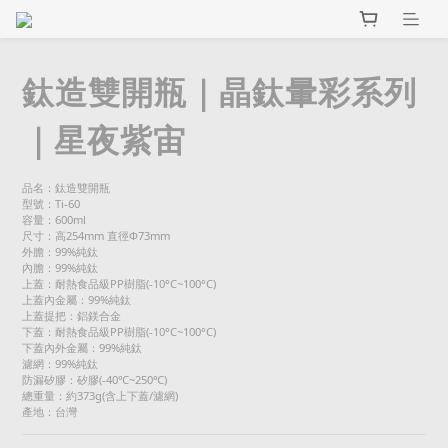
鈦造雙開瓶｜晶鈦暈彩系列
｜星夜紫宙
品名：鈦造雙開瓶
型號：Ti-60
容量：600ml
尺寸：高254mm 直徑Φ73mm
外膽：99%純鈦
內膽：99%純鈦
上蓋：耐熱食品級PP樹脂(-10°C~100°C)
上蓋內金屬：99%純鈦
上蓋提把：鋁鎂合金
下蓋：耐熱食品級PP樹脂(-10°C~100°C)
下蓋內外金屬：99%純鈦
濾網：99%純鈦
防漏矽膠：矽膠(-40℃~250℃)
總重量：約373g(含上下蓋/濾網)
產地：台灣