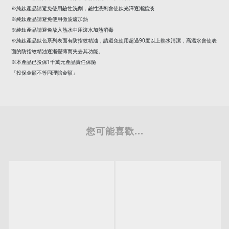
※純鈦產品請避免使用鹼性洗劑，鹼性洗劑會使鈦光澤逐漸黯淡
※純鈦產品請避免使用微波爐加熱
※純鈦產品請避免放入熱水中用滾水加熱消毒
90
※純鈦產品鈦色系列表面有防指紋精油，請避免使用超過
度以上熱水清潔，高溫水會使表
面的防指紋精油逐漸變薄而失去其功能。
1
※本產品已投保
千萬元產品責任保險
「投保金額不等同理賠金額」
您可能喜歡...