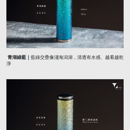
青湖綠藍｜
藍綠交疊像淺海潟湖，清透有水感、越看越乾
淨