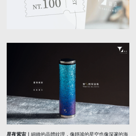
星夜紫宙｜
細緻的晶體紋理，像靜謐的星空也像深邃的海