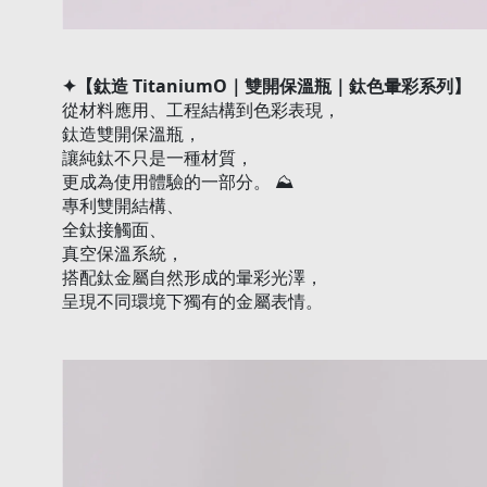
【鈦造
TitaniumO
｜雙開保溫瓶｜鈦色暈彩系列】
✦
從材料應用、工程結構到色彩表現，
鈦造雙開保溫瓶，
讓純鈦不只是一種材質，
更成為使用體驗的一部分。
⛰️
專利雙開結構、
全鈦接觸面、
真空保溫系統，
搭配鈦金屬自然形成的暈彩光澤，
呈現不同環境下獨有的金屬表情。