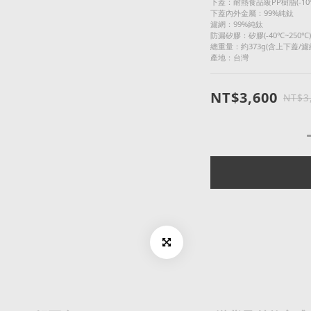
下蓋：耐熱食品級PP樹脂(-10°C
下蓋內外金屬：99%純鈦
濾網：99%純鈦
防漏矽膠：矽膠(-40℃~250℃)
總重量：約373g(含上下蓋/濾
產地：台灣
NT$3,600
NT$3