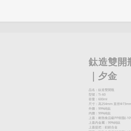
鈦造雙開
｜夕金
品名：鈦造雙開瓶
型號：Ti-60
容量：600ml
尺寸：高254mm 直徑Φ73m
外膽：99%純鈦
內膽：99%純鈦
上蓋：耐熱食品級PP樹脂(-10°C
上蓋內金屬：99%純鈦
上蓋提把：鋁鎂合金