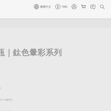
繁體中文
TWD
瓶｜鈦色暈彩系列
m
~100°C)