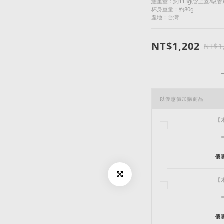
總重量：約113g(含上蓋/吸管)
杯身重量：約80g
產地：台灣
NT$1,202
NT$1
以優惠價加購商品
【
優惠
【
優惠