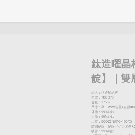
鈦造曜晶
靛】｜雙
品名：鈦造曜晶杯 
型號：TBE-275
容量：275ml
尺寸：高95mm(含蓋) 直徑Φ8
外膽：99%純鈦
內膽：99%純鈦
上蓋：ECOZEN(0℃~100℃)
防漏矽膠：矽膠(-40℃~250℃)
吸管：99%純鈦