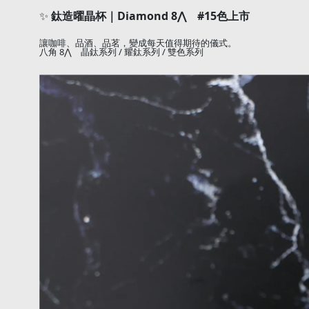
✨
Diamond 8
⋀
#15
鈦造曜晶杯｜
色上市
讓咖啡、品酒、品茗，變成每天值得期待的儀式。
8
⋀
/
/
八角
晶鈦系列
耀鈦系列
雙色系列