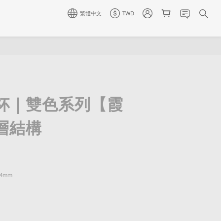
繁體中文
TWD
杯｜雙色系列【霞
層結構
4mm