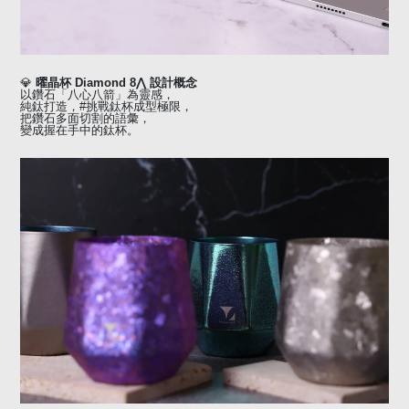
💎
曜晶杯
Diamond 8
⋀
設計概念
以鑽石「八心八箭」為靈感，
純鈦打造，
#
挑戰鈦杯成型極限，
把鑽石多面切割的語彙
，
變成握在手中的鈦杯。