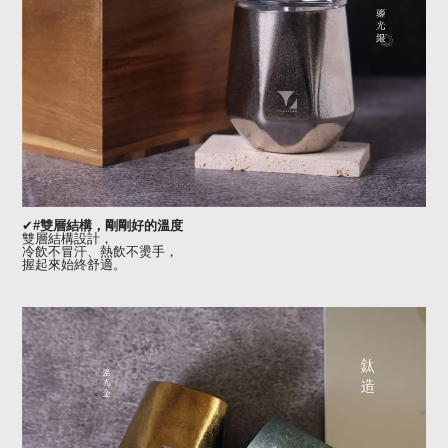
✔
#
雙層結構，剛剛好的溫度
雙層結構設計，
冷飲不冒汗、熱飲不燙手，
握起來始終舒適。