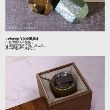
✔
#
純鈦無任何金屬異味
不吸附氣味與顏色，
從濃縮咖啡到清酒、威士忌，
每一杯都是乾淨起點。