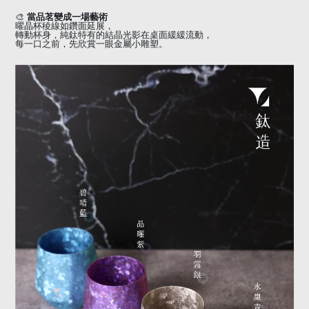
🎨
當品茗變成一場藝術
曜晶杯稜線如鑽面延展，
轉動杯身，純鈦特有的結晶光影在桌面緩緩流動，
每一口之前，先欣賞一眼金屬小雕塑。