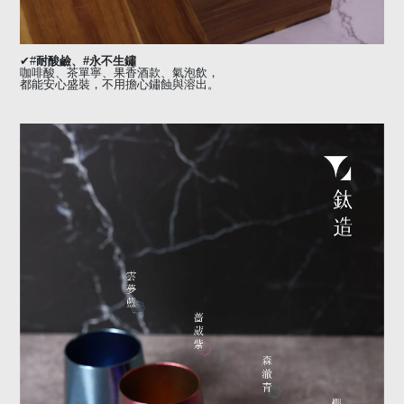
✔
#
耐酸鹼、
#
永不生鏽
咖啡酸、茶單寧、果香酒款、氣泡飲，
都能安心盛裝，不用擔心鏽蝕與溶出。