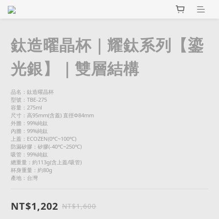
鈦造曜晶杯｜耀鈦系列【鎏
光銀】｜雙層結構
品名：鈦造曜晶杯 
型號：TBE-275
容量：275ml
尺寸：高95mm(含蓋) 直徑Φ84mm
外膽：99%純鈦
內膽：99%純鈦
上蓋：ECOZEN(0℃~100℃)
防漏矽膠：矽膠(-40℃~250℃)
吸管：99%純鈦
總重量：約113g(含上蓋/吸管)
杯身重量：約80g
產地：台灣
NT$1,202
NT$1,600