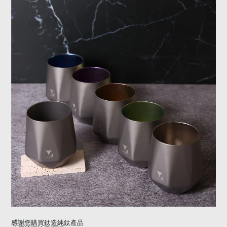
感謝您購買鈦造純鈦產品