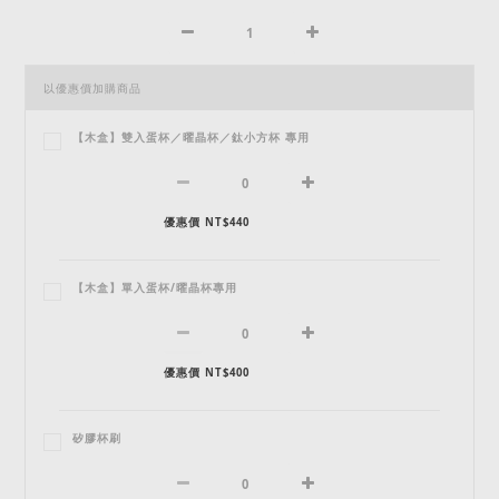
以優惠價加購商品
【木盒】雙入蛋杯／曜晶杯／鈦小方杯 專用
優惠價 NT$440
【木盒】單入蛋杯/曜晶杯專用
優惠價 NT$400
矽膠杯刷