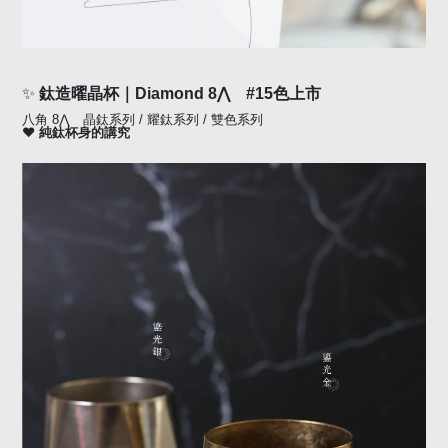
✨
鈦造曜晶杯｜
Diamond 8
⋀
#15
色上市
八角
8
⋀
晶鈦系列
/
耀鈦系列
/
雙色系列
❤
純鈦杯身的講究