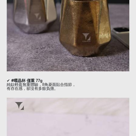
#
✔
曜晶杯
僅重
77g
純鈦輕盈無重體驗，
8
角菱面貼合指節，
有存在感，卻沒有多餘負擔。