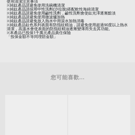
使用清潔注意事項
※
純鈦產品請避免使用洗碗機清潔
※
(
)
純鈦產品請採用中性洗劑
沙拉脫
搭配軟性海綿清潔
※
純鈦產品請避免使用鹼性洗劑，鹼性洗劑會使鈦光澤逐漸黯淡
※
純鈦產品請避免使用微波爐加熱
※
純鈦產品請避免放入熱水中用滾水加熱消毒
※
90
純鈦產品鈦色系列表面有防指紋精油，請避免使用超過
度以上熱水
清潔，高溫水會使表面的防指紋精油逐漸變薄而失去其功能。
※
1
本產品已投保
千萬元產品責任保險
「投保金額不等同理賠金額」
您可能喜歡...