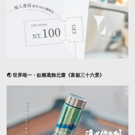
🌏
世界唯一・鈦雕葛飾北齋《富嶽三十六景》