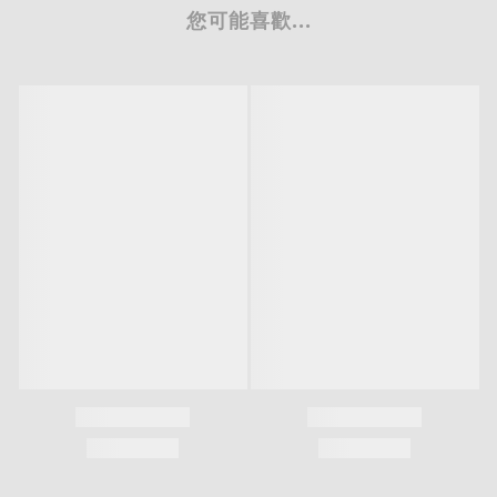
※純鈦產品請避免使用洗碗機清潔
(
)
※純鈦產品請採用中性洗劑
沙拉脫
搭配軟性海綿清潔
※純鈦產品請避免使用鹼性洗劑，鹼性洗劑會使鈦光澤逐漸黯淡
※純鈦產品請避免使用微波爐加熱
※純鈦產品請避免放入熱水中用滾水加熱消毒
90
※純鈦產品鈦色系列表面有防指紋精油，請避免使用超過
度以上熱水清潔，高溫水會使表
面的防指紋精油逐漸變薄而失去其功能。
1
※本產品已投保
千萬元產品責任保險
「投保金額不等同理賠金額」
您可能喜歡...