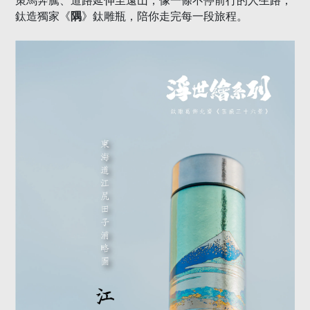
策馬奔騰、道路延伸至遠山，像一條不停前行的人生路，
鈦造獨家《
隅
》鈦雕瓶，陪你走完每一段旅程。