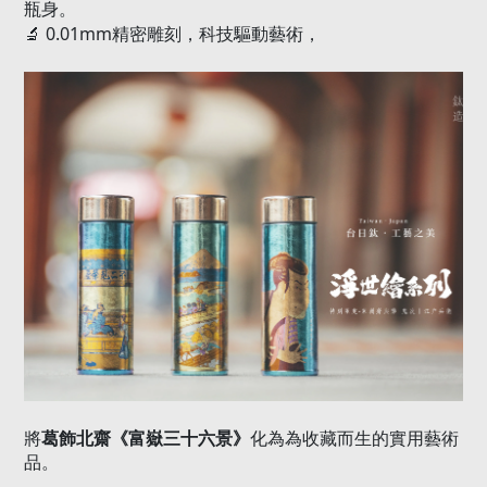
瓶身。
🔬
0.01mm
精密雕刻，科技驅動藝術，
葛飾北齋《富嶽三十六景》
將
化為為收藏而生的實用藝術
品。