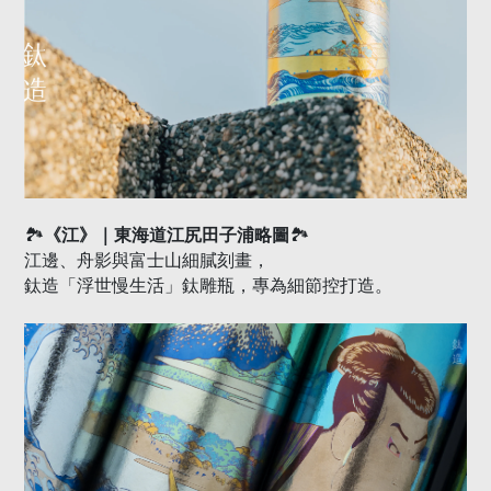
🏞️
🏞️
《江》｜東海道江尻田子浦略圖
江邊、舟影與富士山細膩刻畫，
鈦造「浮世慢生活」鈦雕瓶，專為細節控打造。