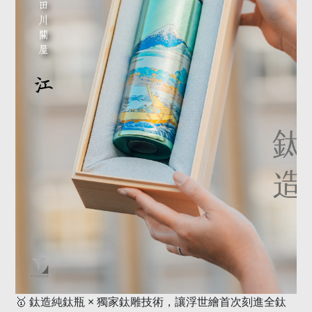
🥇
×
鈦造純鈦瓶
獨家鈦雕技術，讓浮世繪首次刻進全鈦