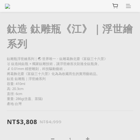
鈦造 鈦雕瓶《江》｜浮世繪
系列
鈦雕瓶浮世繪系列｜🌏 世界唯一・鈦雕葛飾北齋《富嶽三十六景》
🥇 鈦造純鈦瓶 × 獨家鈦雕技術，讓浮世繪首次刻進全鈦瓶身。
🔬 0.01mm 精密雕刻，科技驅動藝術，
將葛飾北齋《富嶽三十六景》化為為收藏而生的實用藝術品。
鈦造 鈦雕瓶｜浮世繪系列
容量: 410ml
高: 20.3cm
直徑: 6cm
重量: 286g(含蓋、茶隔)
產地:台灣
NT$3,808
NT$4,999