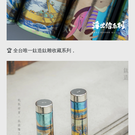
🏆
全台唯一鈦造鈦雕收藏系列，