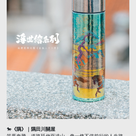
🐎
《隅》｜隅田川關屋