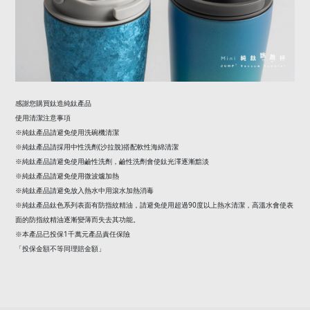
感謝您購買鈦造純鈦產品
使用清潔注意事項
※純鈦產品請避免使用洗碗機清潔
(
)
※純鈦產品請採用中性洗劑
沙拉脫
搭配軟性海綿清潔
※純鈦產品請避免使用鹼性洗劑，鹼性洗劑會使鈦光澤逐漸黯淡
※純鈦產品請避免使用微波爐加熱
※純鈦產品請避免放入熱水中用滾水加熱消毒
90
※純鈦產品鈦色系列表面有防指紋精油，請避免使用超過
度以上熱水清潔，高溫水會使表
面的防指紋精油逐漸變薄而失去其功能。
1
※本產品已投保
千萬元產品責任保險
「投保金額不等同理賠金額」