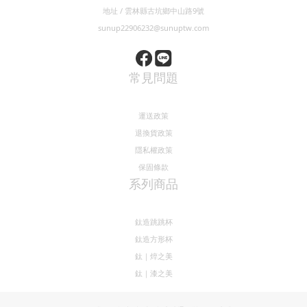
地址 / 雲林縣古坑鄉中山路9號
sunup22906232@sunuptw.com
常見問題
運送政策
退換貨政策
隱私權政策
保固條款
系列商品
鈦造跳跳杯
鈦造方形杯
鈦｜焠之美
鈦｜漆之美