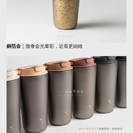
｜微奢金光暈彩，近看更細緻
銅箔金