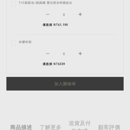
TiO跳跳包+跳跳繩 螢光黃灰特惠組合
優惠價 NT$1,190
矽膠杯刷
優惠價 NT$339
加入購物車
送貨及付
商品描述
了解更多
顧客評價