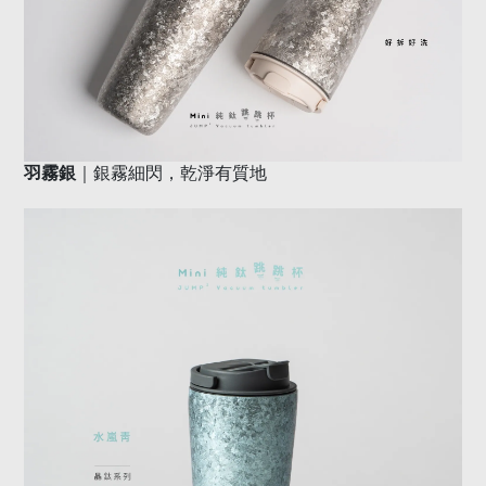
｜銀霧細閃，乾淨有質地
羽霧銀