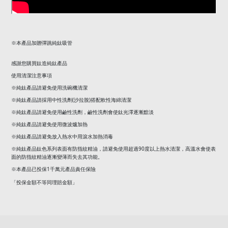
※
本產品加贈彈跳純鈦吸管
感謝您購買鈦造純鈦產品
使用清潔注意事項
※純鈦產品請避免使用洗碗機清潔
(
)
※純鈦產品請採用中性洗劑
沙拉脫
搭配軟性海綿清潔
※純鈦產品請避免使用鹼性洗劑，鹼性洗劑會使鈦光澤逐漸黯淡
※純鈦產品請避免使用微波爐加熱
※純鈦產品請避免放入熱水中用滾水加熱消毒
90
※純鈦產品鈦色系列表面有防指紋精油，請避免使用超過
度以上熱水清潔，高溫水會使表
面的防指紋精油逐漸變薄而失去其功能。
1
※本產品已投保
千萬元產品責任保險
「投保金額不等同理賠金額」