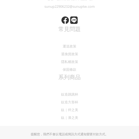
sunup22906232@sunuptw.com
常見問題
運送政策
退換貨政策
隱私權政策
保固條款
系列商品
鈦造跳跳杯
鈦造方形杯
鈦｜焠之美
鈦｜漆之美
提醒您，我們不會以電話或簡訊方式通知變更付款方式。