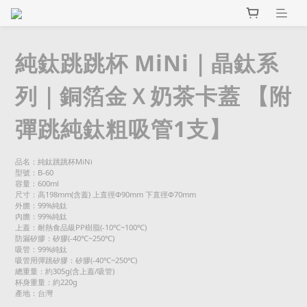
純鈦跳跳杯 MiNi｜晶鈦系
列｜銅箔金Ｘ奶茶卡蓋 【附
彈跳純鈦粗吸管1支】
品名：純鈦跳跳杯MiNi
型號：B-60
容量：600ml
尺寸：高198mm(含蓋) 上直徑Φ90mm 下直徑Φ70mm
外膽：99%純鈦
內膽：99%純鈦
上蓋：耐熱食品級PP樹脂(-10℃~100℃)
防漏矽膠：矽膠(-40℃~250℃)
吸管：99%純鈦
吸管用彈跳矽膠：矽膠(-40℃~250℃)
總重量：約305g(含上蓋/吸管)
杯身重量：約220g
產地：台灣