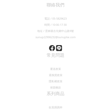
聯絡我們
電話 / 05-5829623
時間 / 10:00-17:30
地址 / 雲林縣古坑鄉中山路9號
sunup22906232@sunuptw.com
常見問題
運送政策
退換貨政策
隱私權政策
保固條款
系列商品
鈦造跳跳杯