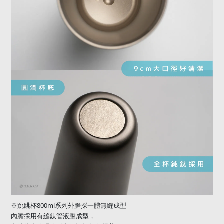
800ml
※跳跳杯
系列外膽採一體無縫成型
內膽採用有縫鈦管液壓成型，