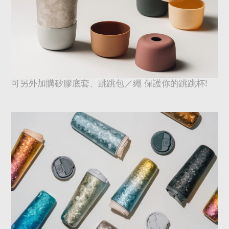
!
可另外加購矽膠底套、跳跳包／繩 保護你的跳跳杯