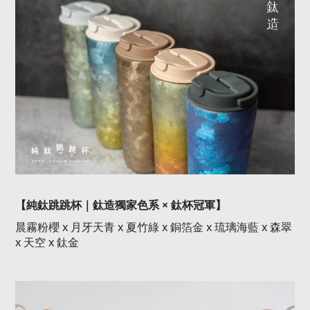
×
【純鈦跳跳杯｜鈦造獨家色系
鈦杯冠軍】
x
x
x
x
x
晨霧粉櫻
月牙天青
夏竹綠
銅箔金
琉璃海藍
森翠
x
x
天空
鈦金