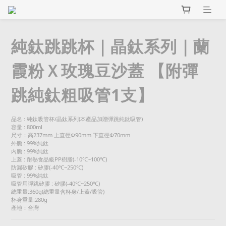
純鈦跳跳杯｜晶鈦系列｜蘭
霞粉Ｘ玫瑰豆沙蓋 【附彈
跳純鈦粗吸管1支】
品名 : 純鈦吸管杯/晶鈦系列(本產品加贈彈跳純鈦吸管)
容量 : 800ml
尺寸：高237mm 上直徑Φ90mm 下直徑Φ70mm
外膽 : 99%純鈦
內膽 : 99%純鈦
上蓋 : 耐熱食品級PP樹脂(-10℃~100℃)
防漏矽膠 : 矽膠(-40℃~250℃)
吸管 : 99%純鈦
吸管用彈跳矽膠 : 矽膠(-40℃~250℃)
總重量:360g(總重量含杯身/上蓋/吸管)
杯身重量:280g
產地：台灣