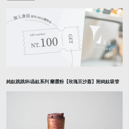
純鈦跳跳杯
/
晶鈦系列
蘭霞粉
【玫瑰豆沙蓋
】附純鈦吸管