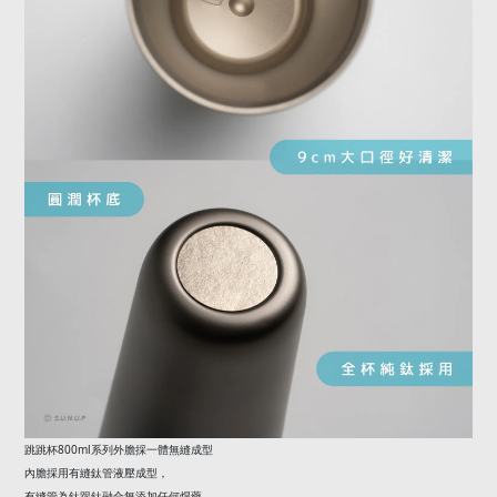
800ml
跳跳杯
系列外膽採一體無縫成型
內膽採用有縫鈦管液壓成型，
有縫管為鈦跟鈦融合無添加任何焊藥，