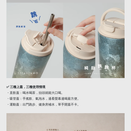
✅
三種上蓋，三種使用情境
・直飲蓋：喝水喝茶，抬頭就能大口喝。
・吸管蓋：手搖飲、氣泡水，邊看螢幕邊喝最方便。
・運動蓋：出門跑步、健身房補水，單手開蓋不卡。