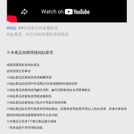
#
純鈦
𝟵𝟵
%
沒有任何金屬味道
純鈦製造，鈦生活給你最乾淨的味道
※
本產品加贈彈跳純鈦吸管
感謝您購買鈦造純鈦產品
使用清潔注意事項
※純鈦產品請避免使用洗碗機清潔
(
)
※純鈦產品請採用中性洗劑
沙拉脫
搭配軟性海綿清潔
※純鈦產品請避免使用鹼性洗劑，鹼性洗劑會使鈦光澤逐漸黯淡
※純鈦產品請避免使用微波爐加熱
※純鈦產品請避免放入熱水中用滾水加熱消毒
90
※純鈦產品鈦色系列表面有防指紋精油，請避免使用超過
度以上熱水清潔，高溫水會使表
面的防指紋精油逐漸變薄而失去其功能。
1
※本產品已投保
千萬元產品責任保險
「投保金額不等同理賠金額」