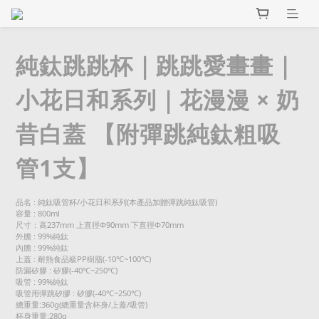
純鈦跳跳杯｜跳跳愛畫畫｜
小花日和系列｜花漫漫 × 奶
昔白蓋 【附彈跳純鈦粗吸
管1支】
品名 : 純鈦吸管杯/小花日和系列(本產品加贈彈跳純鈦吸管)
容量 : 800ml
尺寸：高237mm 上直徑Φ90mm 下直徑Φ70mm
外膽 : 99%純鈦
內膽 : 99%純鈦
上蓋 : 耐熱食品級PP樹脂(-10℃~100℃)
防漏矽膠 : 矽膠(-40℃~250℃)
吸管 : 99%純鈦
吸管用彈跳矽膠 : 矽膠(-40℃~250℃)
總重量:360g(總重量含杯身/上蓋/吸管)
杯身重量:280g