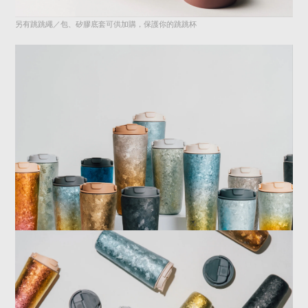
另有跳跳繩／包、矽膠底套可供加購，保護你的跳跳杯