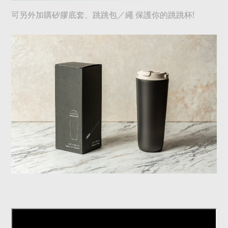
!
可另外加購矽膠底套、跳跳包／繩 保護你的跳跳杯