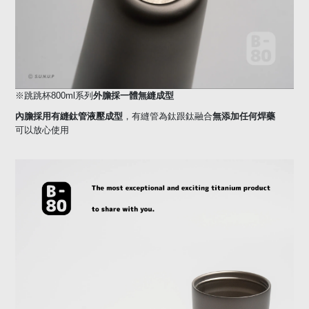
外膽採一體無縫成型
※跳跳杯
800ml
系列
內膽採用有縫鈦管液壓成型
無添加任何焊藥
，有縫管為鈦跟鈦融合
可以放心使用