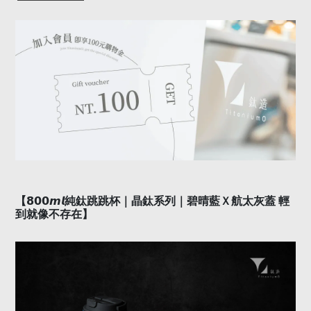
𝟴𝟬𝟬𝙢𝙡
【
純鈦跳跳杯｜晶鈦系列｜碧晴藍Ｘ航太灰蓋
輕
到就像不存在】