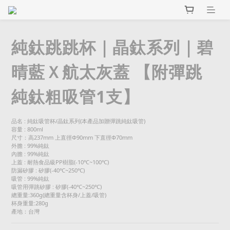
純鈦跳跳杯｜晶鈦系列｜碧
晴藍Ｘ航太灰蓋 【附彈跳
純鈦粗吸管1支】
品名 : 純鈦吸管杯/晶鈦系列(本產品加贈彈跳純鈦吸管)
容量 : 800ml
尺寸：高237mm 上直徑Φ90mm 下直徑Φ70mm
外膽 : 99%純鈦
內膽 : 99%純鈦
上蓋 : 耐熱食品級PP樹脂(-10℃~100℃)
防漏矽膠 : 矽膠(-40℃~250℃)
吸管 : 99%純鈦
吸管用彈跳矽膠 : 矽膠(-40℃~250℃)
總重量:360g(總重量含杯身/上蓋/吸管)
杯身重量:280g
產地：台灣