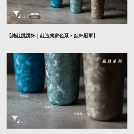
【純鈦跳跳杯｜鈦造獨家色系
×
鈦杯冠軍】