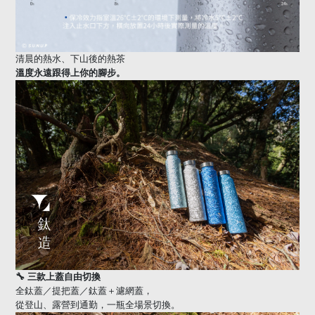
清晨的熱水、下山後的熱茶
溫度永遠跟得上你的腳步。
🔧
三款上蓋自由切換
全鈦蓋／提把蓋／鈦蓋＋濾網蓋，
從登山、露營到通勤，一瓶全場景切換。