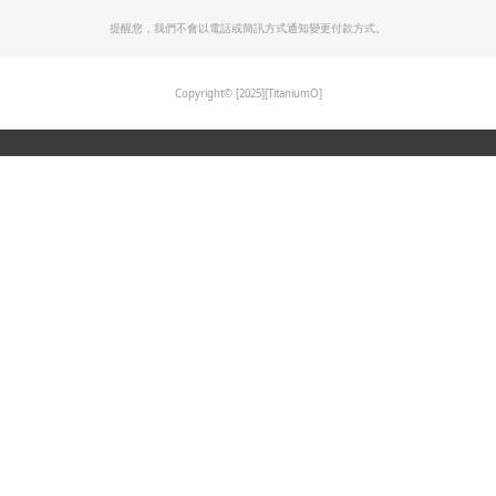
退換貨政策
隱私權政策
保固條款
系列商品
鈦造跳跳杯
鈦造方形杯
鈦｜焠之美
鈦｜漆之美
提醒您，我們不會以電話或簡訊方式通知變更付款方式。
Copyright© [2025][TitaniumO]