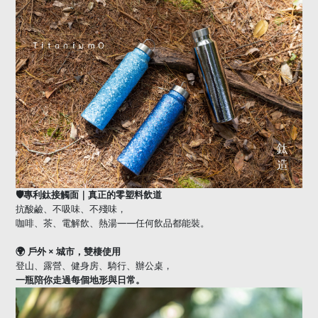
🛡
專利鈦接觸面｜真正的零塑料飲道
抗酸鹼、不吸味、不殘味，
——
咖啡、茶、電解飲、熱湯
任何飲品都能裝。