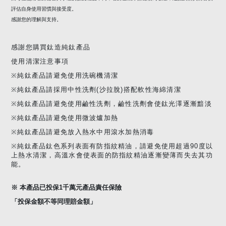
※
鈦造510
系列的上蓋三款
每一款只能單獨使用(例:全鈦蓋+濾網中蓋無法只用全鈦蓋，需要組合
使用)
若需要選購不同上蓋，請至配件區加購。
https://www.tiotw.com/products/titaniumacc
【全鈦瓶身 × 全鈦上蓋｜使用說明】
本產品採用全鈦瓶身與全鈦上蓋結構設計。
由於純鈦金屬本身硬度與表面摩擦特性，在旋轉鎖蓋時，可能會產生些微金屬摩擦聲響，此
為全鈦材質接觸時的正常現象，並非產品瑕疵或異常。
因每位使用者對聲音與手感的接受程度不同，
若對金屬摩擦聲較為敏感，建議於購買前審慎
評估自身使用習慣與接受度。
感謝您的理解與支持。
感謝您購買鈦造純鈦產品
使用清潔注意事項
※純鈦產品請避免使用洗碗機清潔
※純鈦產品請採用中性洗劑(沙拉脫)搭配軟性海綿清潔