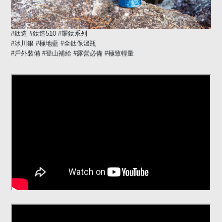
#
鈦造
#
鈦造510
#
耀鈦系列
#
冰川銀
#
極地藍
#
全鈦保溫瓶
#
戶外裝備
#
登山補給
#
露營必備
#
極致輕量