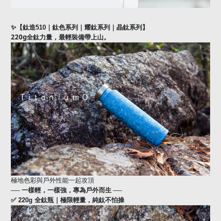
✨
【
鈦造510
｜鈦色系列｜耀鈦系列｜晶鈦系列】
220g
全鈦力量，最輕裝備帶上山。
極地色彩與戶外性能一起攻頂
──
──
一樣輕，一樣強，專為戶外而生
✅
220g
全鈦瓶｜極限輕量，純鈦不怕操