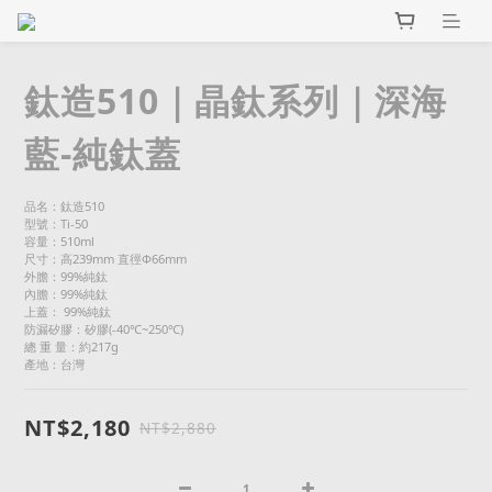
鈦造510｜晶鈦系列｜深海
藍-純鈦蓋
品名：鈦造510
型號：Ti-50
容量：510ml
尺寸：高239mm 直徑Φ66mm　　
外膽：99%純鈦
內膽：99%純鈦
上蓋： 99%純鈦　　
防漏矽膠：矽膠(-40℃~250℃)
總 重 量：約217g
產地：台灣
NT$2,180
NT$2,880