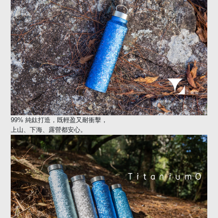
99%
純鈦打造，既輕盈又耐衝擊，
上山、下海、露營都安心。