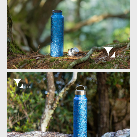
×
🌍
戶外
城市，雙棲使用
登山、露營、健身房、騎行、辦公桌，
一瓶陪你走過每個地形與日常。