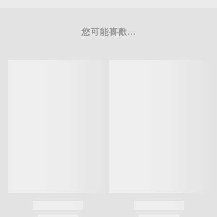
※純鈦產品請避免使用鹼性洗劑，鹼性洗劑會使鈦光澤逐漸黯淡
※純鈦產品請避免使用微波爐加熱
※純鈦產品請避免放入熱水中用滾水加熱消毒
※純鈦產品鈦色系列表面有防指紋精油，請避免使用超過90度以
上熱水清潔，高溫水會使表面的防指紋精油逐漸變薄而失去其功
能。
※ 本產品已投保1千萬元產品責任保險
「投保金額不等同理賠金額」
您可能喜歡...