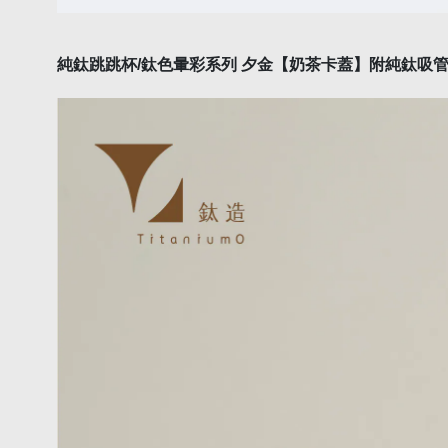
純鈦跳跳杯
/鈦色暈彩
系列
夕金
【奶茶卡
蓋
】附純鈦吸