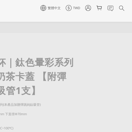
繁體中文
TWD
杯｜鈦色暈彩系列
奶茶卡蓋 【附彈
吸管1支】
系列(本產品加贈彈跳純鈦吸管)
mm 下直徑Φ70mm
~100℃)