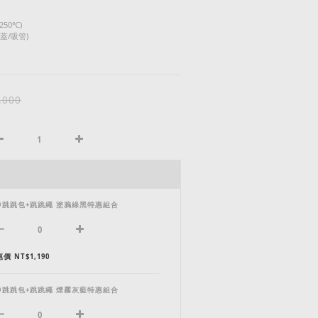
250℃)
蓋/吸管)
,000
iO跳跳包+跳跳繩 塗鴉綠黑特惠組合
價 NT$1,190
iO跳跳包+跳跳繩 煙霧灰藍特惠組合