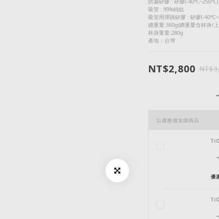
防漏矽膠 : 矽膠(-40℃~250℃)
吸管 : 99%純鈦
吸管用彈跳矽膠 : 矽膠(-40℃~
總重量:360g(總重量含杯身/上
杯身重量:280g
產地：台灣
NT$2,800
NT$3
以優惠價加購商品
T
優惠
T