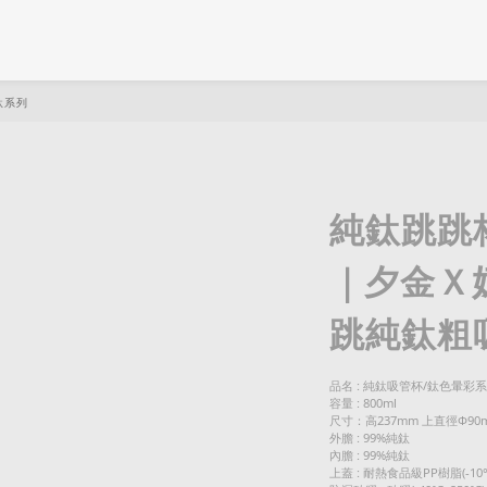
鈦系列
純鈦跳跳
｜夕金Ｘ
跳純鈦粗
品名 : 純鈦吸管杯/鈦色暈彩
容量 : 800ml
尺寸：高237mm 上直徑Φ90
外膽 : 99%純鈦
內膽 : 99%純鈦
上蓋 : 耐熱食品級PP樹脂(-10℃